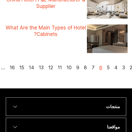
Supplier
What Are the Main Types of Hotel
Cabinets?
6
7
8
9
10
11
12
13
14
15
16
…
22
التالي
ات
*
Name