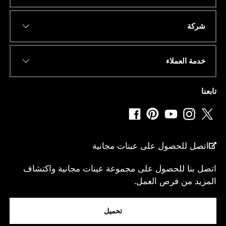
عنوان البريد الإلكتروني
*
ملاء
رقم الهاتف أو الواتساب
*
*
دولة
*
*
ع
صول على عينات مجانية
ن
و
ا
للحصول على مجموعة عينات مجانية واكتشاف
ن
 فرص العمل.
انا...
تحميل