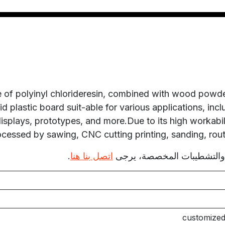
 polyinyl chlorideresin, combined with wood powder a
d plastic board suit-able for various applications, inc
displays, prototypes, and more.Due to its high worka
ocessed by sawing, CNC cutting printing, sanding, rout
 والتشطيبات المخصصة، يرجى
اتصل بنا هنا
.