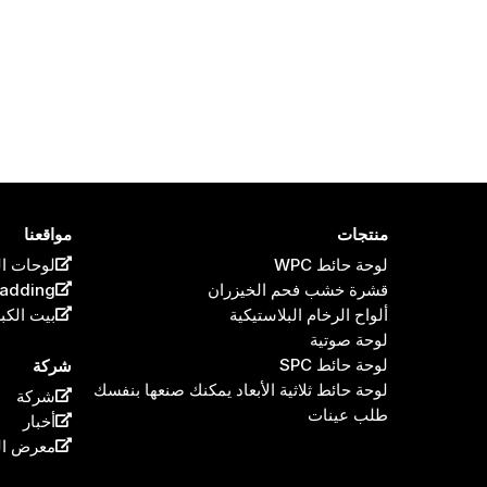
منتجات
مواقعنا
لوحة حائط WPC
لوحات ال
قشرة خشب فحم الخيزران
ladding
*
Name
ألواح الرخام البلاستيكية
بيت الكب
لوحة صوتية
لوحة حائط SPC
شركة
لوحة حائط ثلاثية الأبعاد يمكنك صنعها بنفسك
شركة
عنوان البريد الإلكتروني
*
طلب عينات
أخبار
معرض ال