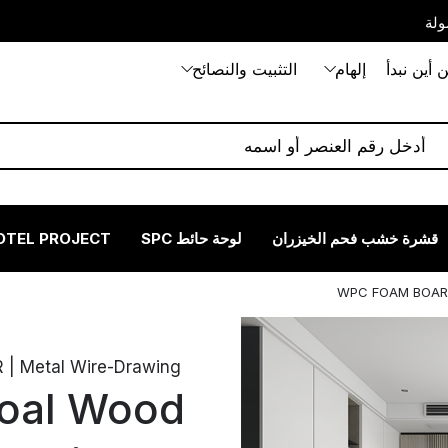
ولة
 أين نبدأ
إلهام
التثبيت والنصائح
قشرة خشب فحم الخيزران
لوحة حائط SPC
OTEL PROJECT
WPC FOAM BOARD
 Metal Wire-Drawing
oal Wood