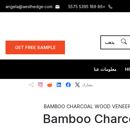
angela@aesthedge.com
+86 189 5395 5575
GET FREE SAMPLE
H
معلومات عنا
يشارك
BAMBOO CHARCOAL WOOD VENEER |
Bamboo Charc