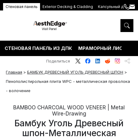
Стеновая панель
Exterior Decking & Cladding
Капсульный дом
+86
ang
189
5395
5575
СТЕНОВАЯ ПАНЕЛЬ ИЗ ДПК
МРАМОРНЫЙ ЛИСТ ПВХ
Поделиться
Главная
>
БАМБУК ДРЕВЕСНЫЙ УГОЛЬ ДРЕВЕСНЫЙ ШПОН
>
Пенополистирольная плита WPC - металлическая проволока
- волочение
BAMBOO CHARCOAL WOOD VENEER | Metal
Wire-Drawing
Бамбук Уголь Древесный
шпон-Металлическая