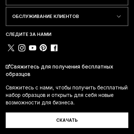
ОБСЛУЖИВАНИЕ КЛИЕНТОВ
НОМЕР ТЕЛЕФОНА ИЛИ
WHATSAPP
*
СЛЕДИТЕ ЗА НАМИ
СТРАНА
*
Свяжитесь для получения бесплатных
образцов
Свяжитесь с нами, чтобы получить бесплатный
M
Я...
e
набор образцов и открыть для себя новые
s
возможности для бизнеса.
s
a
g
СКАЧАТЬ
e
Сообщение
Э