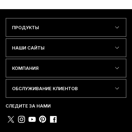
ПРОДУКТЫ
N
Name
*
a
m
e
НАШИ САЙТЫ
A
D
D
ЭЛЕКТРОННЫЙ АДРЕС
*
R
КОМПАНИЯ
E
S
S
ОБСЛУЖИВАНИЕ КЛИЕНТОВ
*
НОМЕР ТЕЛЕФОНА ИЛИ
WHATSAPP
*
СЛЕДИТЕ ЗА НАМИ