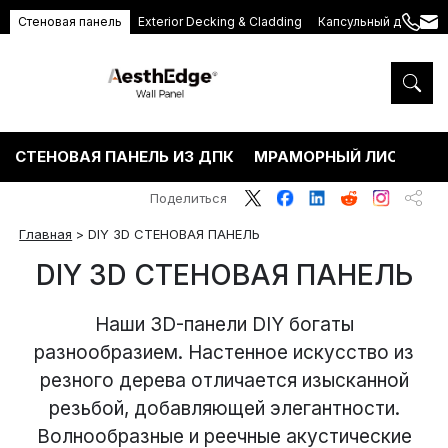
Стеновая панель
Exterior Decking & Cladding
Капсульный дом
+86
ang
189
5395
5575
СТЕНОВАЯ ПАНЕЛЬ ИЗ ДПК
МРАМОРНЫЙ ЛИСТ ПВХ
Поделиться
Главная
>
DIY 3D СТЕНОВАЯ ПАНЕЛЬ
DIY 3D СТЕНОВАЯ ПАНЕЛЬ
Наши 3D-панели DIY богаты
разнообразием. Настенное искусство из
резного дерева отличается изысканной
резьбой, добавляющей элегантности.
Волнообразные и реечные акустические