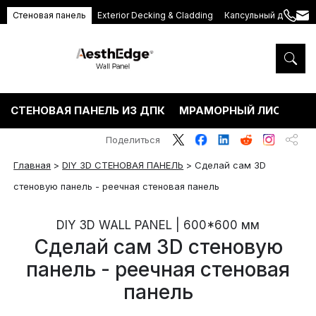
Стеновая панель
Exterior Decking & Cladding
Капсульный дом
+86
ang
189
5395
5575
СТЕНОВАЯ ПАНЕЛЬ ИЗ ДПК
МРАМОРНЫЙ ЛИСТ ПВХ
Поделиться
Главная
>
DIY 3D СТЕНОВАЯ ПАНЕЛЬ
>
Сделай сам 3D
стеновую панель - реечная стеновая панель
DIY 3D WALL PANEL | 600*600 мм
Сделай сам 3D стеновую
панель - реечная стеновая
панель