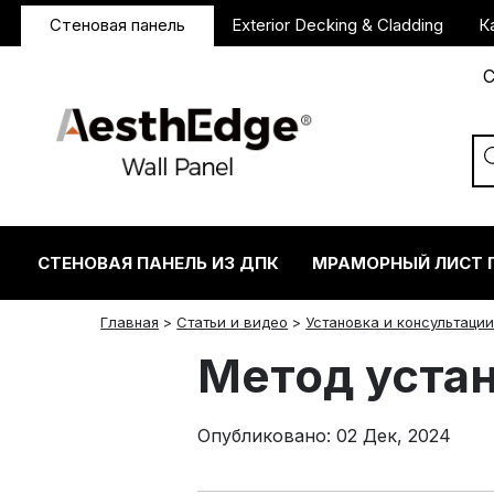
Стеновая панель
Exterior Decking & Cladding
К
С
СТЕНОВАЯ ПАНЕЛЬ ИЗ ДПК
МРАМОРНЫЙ ЛИСТ 
twitter
facebook
linkedin
reddit
instagram
Главная
>
Статьи и видео
>
Установка и консультаци
Метод уста
Опубликовано: 02 Дек, 2024