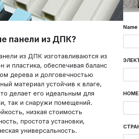
*
Name
С
Т
ые панели из ДПК?
Р
А
Н
Панели из ДПК изготавливаются из
А
ЭЛЕК
Э
н и пластика, обеспечивая баланс
Л
ом дерева и долговечностью
Е
К
ный материал устойчив к влаге,
Т
что делает его идеальным для
Р
НОМЕ
О
и, так и снаружи помещений.
Н
Н
йкость, низкая стоимость
Ы
ость, простота установки,
Й
СТРА
ческая универсальность.