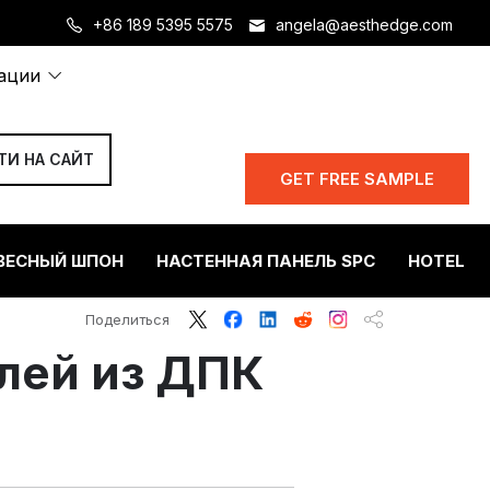
+86 189 5395 5575
angela@aesthedge.com
тации
GET FREE SAMPLE
ВЕСНЫЙ ШПОН
НАСТЕННАЯ ПАНЕЛЬ SPC
HOTEL P
Поделиться
лей из ДПК