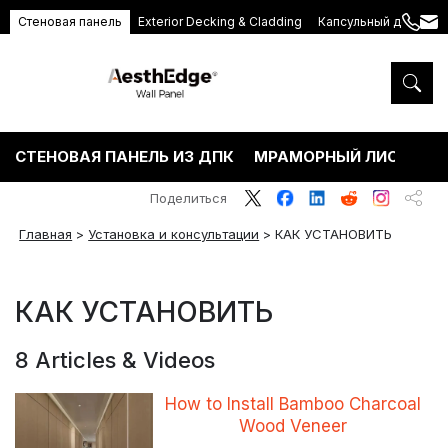
Стеновая панель
Exterior Decking & Cladding
Капсульный дом
+86
ang
189
5395
5575
СТЕНОВАЯ ПАНЕЛЬ ИЗ ДПК
МРАМОРНЫЙ ЛИСТ ПВХ
Поделиться
Главная
>
Установка и консультации
>
КАК УСТАНОВИТЬ
КАК УСТАНОВИТЬ
8 Articles & Videos
How to Install Bamboo Charcoal
Wood Veneer