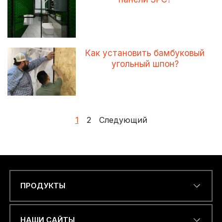
Как установить бамбуковый
угольный шпон?
Пагинация
1
2
Следующий
записей
ПРОДУКТЫ
Name
*
НАШИ САЙТЫ