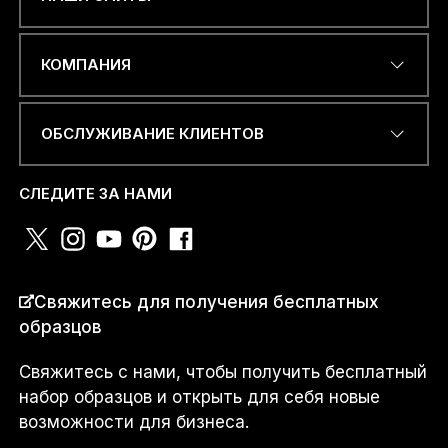
С
ЭЛЕКТРОННЫЙ АДРЕС
*
о
КОМПАНИЯ
о
б
щ
е
ОБСЛУЖИВАНИЕ КЛИЕНТОВ
н
НОМЕР ТЕЛЕФОНА ИЛИ
и
WHATSAPP
*
е
СЛЕДИТЕ ЗА НАМИ
N
U
M
B
E
СТРАНА
*
Свяжитесь для получения бесплатных
R
Я
образцов
.
.
Свяжитесь с нами, чтобы получить бесплатный
.
Я...
набор образцов и открыть для себя новые
возможности для бизнеса.