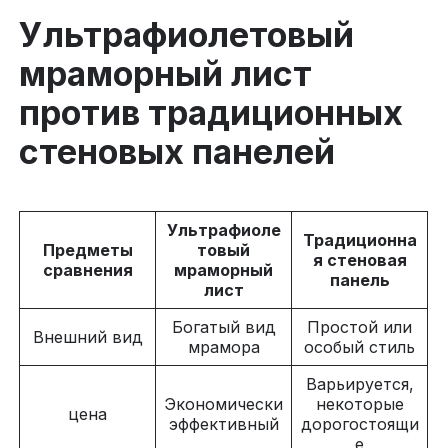
Ультрафиолетовый
мраморный лист
против традиционных
стеновых панелей
Ультрафиоле
Традиционна
Предметы
товый
я стеновая
сравнения
мраморный
панель
лист
Богатый вид
Простой или
Внешний вид
мрамора
особый стиль
Варьируется,
Экономически
некоторые
цена
эффективный
дорогостоящи
е