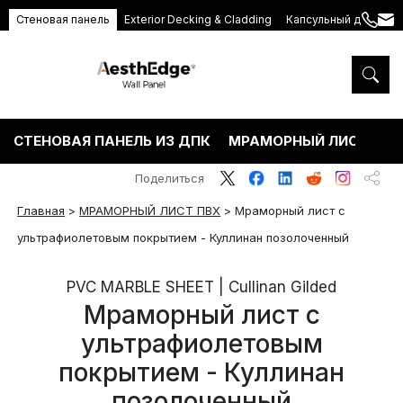
Стеновая панель
Exterior Decking & Cladding
Капсульный дом
+86
ang
189
5395
5575
СТЕНОВАЯ ПАНЕЛЬ ИЗ ДПК
МРАМОРНЫЙ ЛИСТ ПВХ
Поделиться
Главная
>
МРАМОРНЫЙ ЛИСТ ПВХ
>
Мраморный лист с
ультрафиолетовым покрытием - Куллинан позолоченный
PVC MARBLE SHEET | Cullinan Gilded
Мраморный лист с
ультрафиолетовым
покрытием - Куллинан
позолоченный