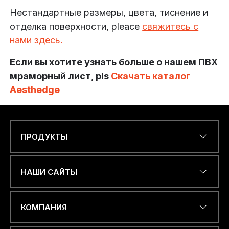
Нестандартные размеры, цвета, тиснение и
отделка поверхности,
ple
асе
свяжитесь с
нами здесь.
Если вы хотите узнать больше о нашем ПВХ
мраморный лист, pls
Скачать каталог
Aesthedge
ПРОДУКТЫ
А
Name
*
Д
Р
Е
НАШИ САЙТЫ
С
*
*
ЭЛЕКТРОННЫЙ АДРЕС
*
КОМПАНИЯ