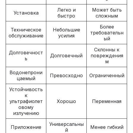
Легко и
Может быть
Установка
быстро
сложным
Более
Техническое
Небольшие
требовательн
обслуживание
усилия
ый
Склонны к
Долговечност
Долговечный
повреждения
ь
м
Водонепрони
Превосходно
Ограниченный
цаемый
Устойчивость
к
ультрафиолет
Хорошо
Переменная
овому
излучению
Универсальны
Приложение
Менее гибкий
й