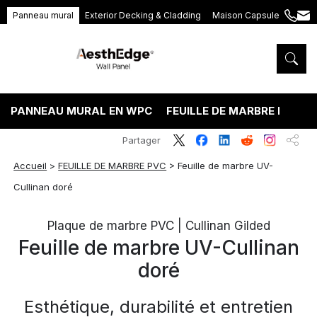
Panneau mural
Exterior Decking & Cladding
Maison Capsule
+86
ang
189
5395
5575
PANNEAU MURAL EN WPC
FEUILLE DE MARBRE PVC
Partager
Accueil
>
FEUILLE DE MARBRE PVC
>
Feuille de marbre UV-
Cullinan doré
Plaque de marbre PVC | Cullinan Gilded
Feuille de marbre UV-Cullinan
doré
Esthétique, durabilité et entretien