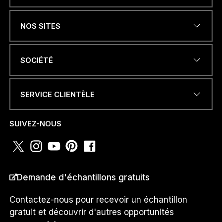
Name
*
NOS SITES
I
ADRESSE ÉLECTRONIQUE
*
s
SOCIÉTÉ
u
i
s
M
SERVICE CLIENTÈLE
e
NUMÉRO DE TÉLÉPHONE OU
s
WHATSAPP
*
s
SUIVEZ-NOUS
a
g
e
PAYS
*
Demande d'échantillons gratuits
Contactez-nous pour recevoir un échantillon
gratuit et découvrir d'autres opportunités