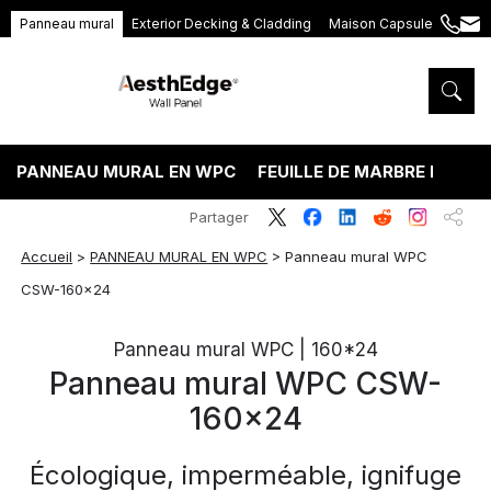
Panneau mural
Exterior Decking & Cladding
Maison Capsule
+86
ang
189
5395
5575
PANNEAU MURAL EN WPC
FEUILLE DE MARBRE PVC
Partager
Accueil
>
PANNEAU MURAL EN WPC
>
Panneau mural WPC
CSW-160×24
Panneau mural WPC | 160*24
Panneau mural WPC CSW-
160×24
Écologique, imperméable, ignifuge