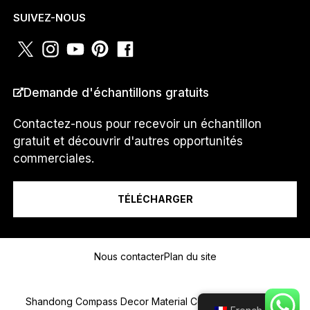
WHATSAPP
*
SUIVEZ-NOUS
*
PAYS
*
T
Demande d'échantillons gratuits
É
L
É
Contactez-nous pour recevoir un échantillon
P
gratuit et découvrir d'autres opportunités
H
Je suis un...
commerciales.
O
N
E
TÉLÉCHARGER
u
n
.
Message
.
.
Nous contacter
Plan du site
Shandong Compass Decor Material Co. 2025 Tous droits