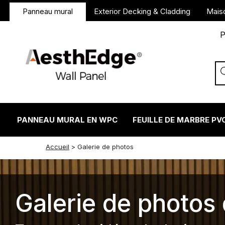
Panneau mural
Exterior Decking & Cladding
Mais
P
PANNEAU MURAL EN WPC
FEUILLE DE MARBRE PV
twitter
facebook
linkedin
reddit
instagram
Accueil
>
Galerie de photos
Galerie de photo