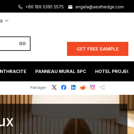
+86 189 5395 5575
angela@aesthedge.com
ls
GET FREE SAMPLE
ANTHRACITE
PANNEAU MURAL SPC
HOTEL PROJECT
Partager
ux