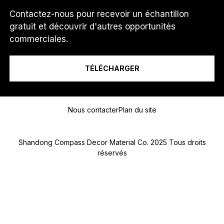
I
Contactez-nous pour recevoir un échantillon
Q
gratuit et découvrir d'autres opportunités
U
E
Je suis un...
commerciales.
D
E
TÉLÉCHARGER
Message
Nous contacter
Plan du site
Shandong Compass Decor Material Co. 2025 Tous droits
réservés
Submit