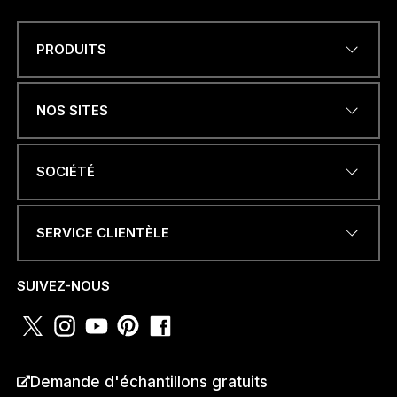
PRODUITS
Name
*
NOS SITES
ADRESSE ÉLECTRONIQUE
*
SOCIÉTÉ
SERVICE CLIENTÈLE
D
NUMÉRO DE TÉLÉPHONE OU
E
WHATSAPP
*
É
SUIVEZ-NOUS
L
E
C
T
R
PAYS
*
O
Demande d'échantillons gratuits
N