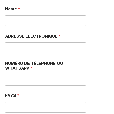
Name
*
ADRESSE ÉLECTRONIQUE
*
NUMÉRO DE TÉLÉPHONE OU
WHATSAPP
*
D
PAYS
*
E
M
e
s