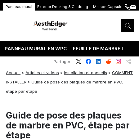
Panneau mural
Exterior Decking & Cladding
Maison Capsule
+86
ang
189
5395
5575
PANNEAU MURAL EN WPC
FEUILLE DE MARBRE PVC
Partager
Accueil
>
Articles et vidéos
>
Installation et conseils
>
COMMENT
INSTALLER
>
Guide de pose des plaques de marbre en PVC,
étape par étape
Guide de pose des plaques
de marbre en PVC, étape par
étape