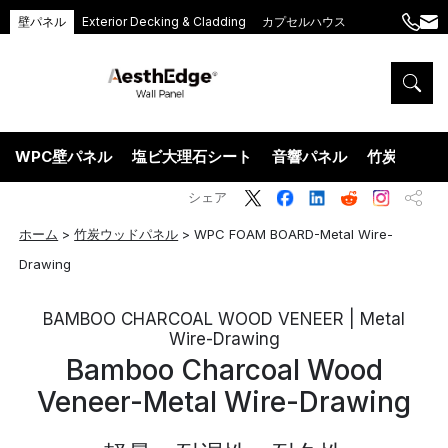
壁パネル
Exterior Decking & Cladding
カプセルハウス
+86
ang
189
5395
5575
WPC壁パネル
塩ビ大理石シート
音響パネル
竹炭ウッド
シェア
ホーム
>
竹炭ウッドパネル
>
WPC FOAM BOARD-Metal Wire-
Drawing
BAMBOO CHARCOAL WOOD VENEER | Metal
Wire-Drawing
Bamboo Charcoal Wood
Veneer-Metal Wire-Drawing