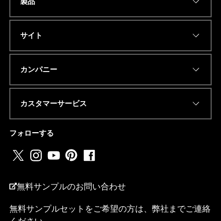
製品
a
Name
*
m
メ
ッ
サイト
セ
ー
ジ
Eメールアドレス
*
電
カンパニー
話
番
号
カスタマーサービス
ま
た
電話番号またはwhatsapp
*
は
フォローする
w
h
a
t
国名
*
s
a
無料サンプルのお問い合わせ
p
p
無料サンプルセットをご希望の方は、弊社までご連絡
ください。