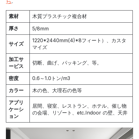
ら
.
素材
木質プラスチック複合材
厚さ
5/8mm
1220*
2440mm(4)
*8フィート）、カスタ
サイズ
マイズ
加工サ
切断、曲げ、パッキング、等。
ービス
密度
0.6～1.0トン/m3
カラー
木の色、大理石の色等
アプリ
居間、寝室、レストラン、ホテル、催し物
ケーシ
の会場、リゾート、etc.Indoor の壁、天井
ョン