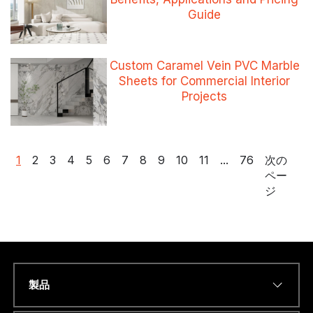
Guide
Custom Caramel Vein PVC Marble
Sheets for Commercial Interior
Projects
投
1
2
3
4
5
6
7
8
9
10
11
...
76
次の
ペー
稿
ジ
の
ペ
ー
ジ
送
り
製品
*
Name
*
I