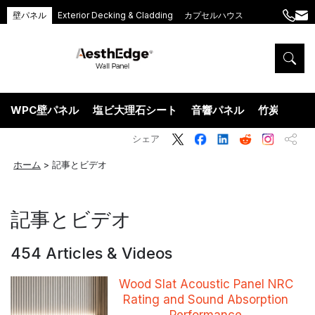
壁パネル
Exterior Decking & Cladding
カプセルハウス
+86
ang
189
5395
5575
WPC壁パネル
塩ビ大理石シート
音響パネル
竹炭ウッド
シェア
ホーム
>
記事とビデオ
記事とビデオ
454 Articles & Videos
Wood Slat Acoustic Panel NRC
Rating and Sound Absorption