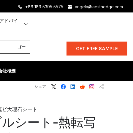
+86 189 5395 5575
angela@aesthedge.com
アドバイ
GET FREE SAMPLE
会社概要
シェア
塩ビ大理石シート
ブルシート-熱転写