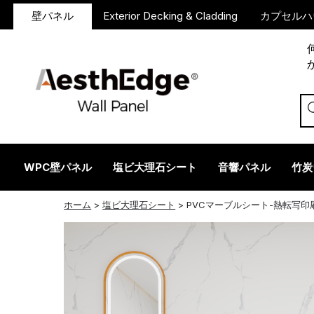
壁パネル
Exterior Decking & Cladding
カプセルハ
WPC壁パネル
塩ビ大理石シート
音響パネル
竹炭
ツイッター
フェイスブック
リンクトイン
レッドディット
インスタグラム
ホーム
>
塩ビ大理石シート
>
PVCマーブルシート-熱転写印