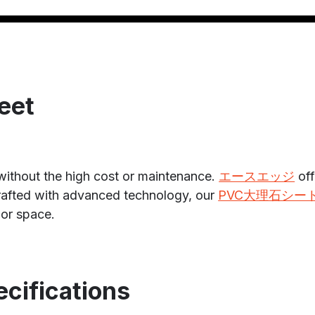
eet
without the high cost or maintenance.
エースエッジ
off
 Crafted with advanced technology, our
PVC大理石シー
ior space.
cifications