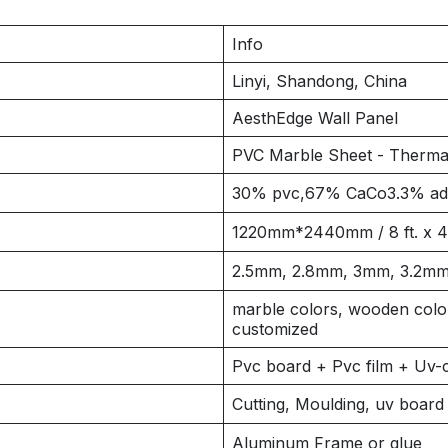
Info
Linyi, Shandong, China
AesthEdge Wall Panel
PVC Marble Sheet - Thermal
30% pvc,67% CaCo3.3% addi
1220mm*2440mm / 8 ft. x 4 
2.5mm, 2.8mm, 3mm, 3.2mm
marble colors, wooden colo
customized
Pvc board + Pvc film + Uv-c
Cutting, Moulding, uv board
Aluminum Frame or glue