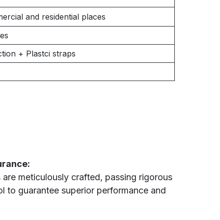
ercial and residential places
les
tion + Plastci straps
urance:
 are meticulously crafted, passing rigorous
rol to guarantee superior performance and