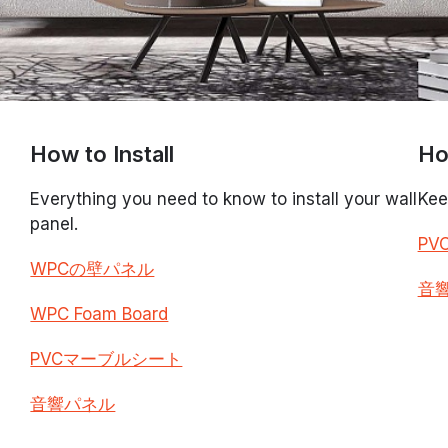
How to Install
Ho
Everything you need to know to install your wall
Kee
panel.
PV
WPCの壁パネル
音
WPC Foam Board
PVCマーブルシート
音響パネル