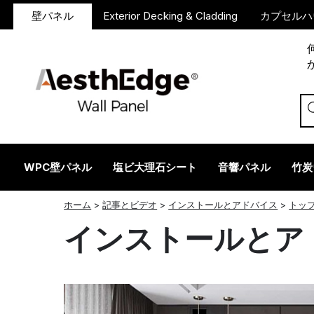
壁パネル
Exterior Decking & Cladding
カプセルハ
WPC壁パネル
塩ビ大理石シート
音響パネル
竹炭
ツイッター
フェイスブック
リンクトイン
レッドディット
インスタグラム
ホーム
>
記事とビデオ
>
インストールとアドバイス
>
トッ
インストールとア