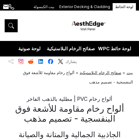
لوحة الحائط
Exterior Decking & Cladding
بيت الكبسولة
.com
+86
189
5395
5575
لوحة حائط WPC
صفائح الرخام البلاستيكية
لوحة صوتية
قشرة 
يشارك
بيت
>
صفائح الرخام البلاستيكية
>
ألواح رخام مقاومة للأشعة فوق
البنفسجية - تصميم مذهب
ألواح رخام PVC | مطلية بالذهب الفاخر
ألواح رخام مقاومة للأشعة فوق
البنفسجية - تصميم مذهب
الجاذبية الجمالية والمتانة والصيانة