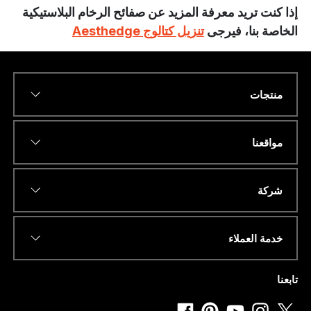
إذا كنت تريد معرفة المزيد عن صفائح الرخام البلاستيكية
الخاصة بنا، فيرجى
تنزيل كتالوج Aesthedge
منتجات
*
Name
مواقعنا
*
عنوان البريد الإلكتروني
*
*
شركة
W
H
A
T
خدمة العملاء
S
رقم الهاتف أو الواتساب
*
A
P
تابعنا
P