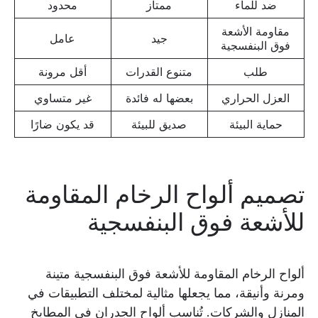
ضد للماء
ممتاز
محدود
مقاومة الأشعة
جيد
عامل
فوق البنفسجية
طلب
متنوع القدرات
أقل مرونة
العزل الحراري
بعضها له فائدة
غير متساوي
حماية البيئة
صديق للبيئة
قد يكون ضارًا
تصميم ألواح الرخام المقاومة
للأشعة فوق البنفسجية
ألواح الرخام المقاومة للأشعة فوق البنفسجية متينة
ومرنة وأنيقة، مما يجعلها مثالية لمختلف التطبيقات في
المنازل والشركات. تُناسب ألواح الجدران في المطابخ