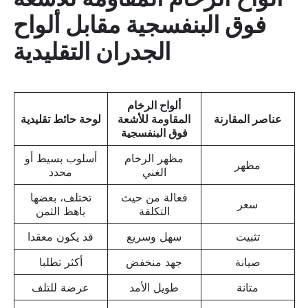
فوق البنفسجية مقابل ألواح
الجدران التقليدية
ألواح الرخام
عناصر المقارنة
المقاومة للأشعة
لوحة حائط تقليدية
فوق البنفسجية
مظهر الرخام
أسلوب بسيط أو
مظهر
الغني
محدد
فعالة من حيث
تختلف، بعضها
سعر
التكلفة
باهظ الثمن
تثبيت
سهل وسريع
قد يكون معقدا
صيانة
جهد منخفض
أكثر تطلبا
متانة
طويل الأمد
عرضة للتلف