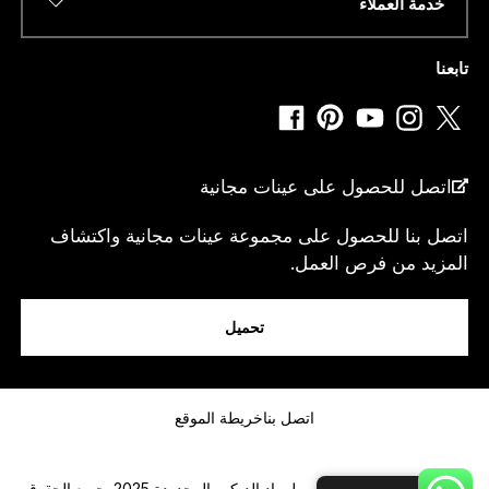
خدمة العملاء
ب
ر
رقم الهاتف أو الواتساب
*
ي
تابعنا
د
دولة
*
اتصل للحصول على عينات مجانية
اتصل بنا للحصول على مجموعة عينات مجانية واكتشاف
المزيد من فرص العمل.
انا...
تحميل
رسالة
اتصل بنا
خريطة الموقع
© شركة شاندونغ كومباس لمواد الديكور المحدودة 2025. جميع الحقوق