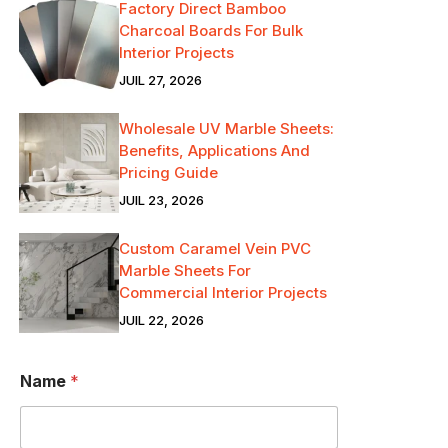
Factory Direct Bamboo
Charcoal Boards For Bulk
Interior Projects
JUIL 27, 2026
Wholesale UV Marble Sheets:
Benefits, Applications And
Pricing Guide
JUIL 23, 2026
Custom Caramel Vein PVC
Marble Sheets For
Commercial Interior Projects
JUIL 22, 2026
A
Name
*
D
R
E
S