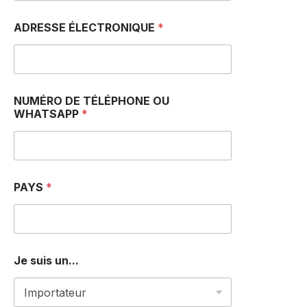
S
E
ADRESSE ÉLECTRONIQUE
*
N
U
M
É
R
O
NUMÉRO DE TÉLÉPHONE OU
A
WHATSAPP
*
D
R
E
S
S
PAYS
*
E
Je suis un...