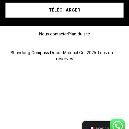
n
.
TÉLÉCHARGER
.
.
A
Message
D
R
Nous contacter
Plan du site
E
S
S
Shandong Compass Decor Material Co. 2025 Tous droits
E
réservés
Submit
French