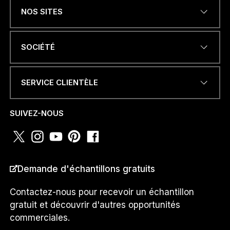
NOS SITES
ADRESSE ÉLECTRONIQUE
*
SOCIÉTÉ
SERVICE CLIENTÈLE
NUMÉRO DE TÉLÉPHONE OU
WHATSAPP
*
SUIVEZ-NOUS
A
PAYS
*
D
Demande d'échantillons gratuits
R
E
S
Contactez-nous pour recevoir un échantillon
S
gratuit et découvrir d'autres opportunités
E
Je suis un...
commerciales.
u