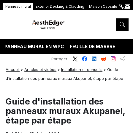
Panneau mural
Exterior Decking & Cladding
Maison Capsule
+86
ang
189
5395
5575
PANNEAU MURAL EN WPC
FEUILLE DE MARBRE PVC
Partager
Accueil
>
Articles et vidéos
>
Installation et conseils
>
Guide
d'installation des panneaux muraux Akupanel, étape par étape
Guide d'installation des
panneaux muraux Akupanel,
étape par étape