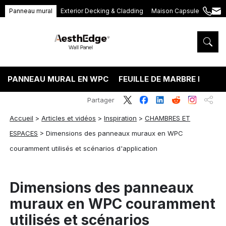
Panneau mural
Exterior Decking & Cladding
Maison Capsule
+86
ang
189
5395
5575
PANNEAU MURAL EN WPC
FEUILLE DE MARBRE PVC
Partager
Accueil
>
Articles et vidéos
>
Inspiration
>
CHAMBRES ET
ESPACES
>
Dimensions des panneaux muraux en WPC
couramment utilisés et scénarios d'application
Dimensions des panneaux
muraux en WPC couramment
utilisés et scénarios