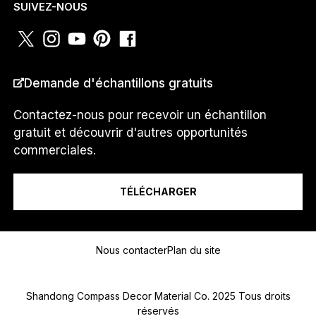
SUIVEZ-NOUS
e
*
T
É
L
PAYS
*
É
Demande d'échantillons gratuits
P
H
Contactez-nous pour recevoir un échantillon
O
gratuit et découvrir d'autres opportunités
N
E
Je suis un...
commerciales.
TÉLÉCHARGER
Message
Nous contacter
Plan du site
Shandong Compass Decor Material Co. 2025 Tous droits
réservés