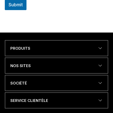
Submit
PRODUITS
Name
*
NOS SITES
ADRESSE ÉLECTRONIQUE
*
SOCIÉTÉ
SERVICE CLIENTÈLE
N
NUMÉRO DE TÉLÉPHONE OU
a
WHATSAPP
*
m