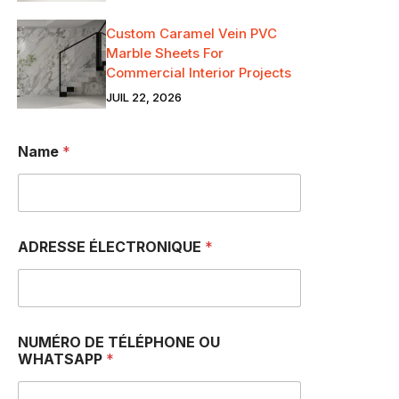
Custom Caramel Vein PVC
Marble Sheets For
Commercial Interior Projects
JUIL 22, 2026
Name
*
u
ADRESSE ÉLECTRONIQUE
*
n
.
.
.
a
m
NUMÉRO DE TÉLÉPHONE OU
s
WHATSAPP
*
u
i