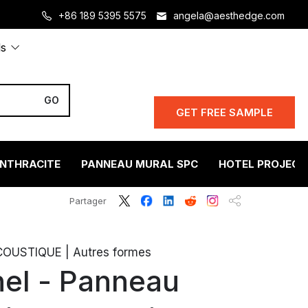
+86 189 5395 5575
angela@aesthedge.com
ls
GET FREE SAMPLE
ANTHRACITE
PANNEAU MURAL SPC
HOTEL PROJECT
Partager
OUSTIQUE | Autres formes
el - Panneau