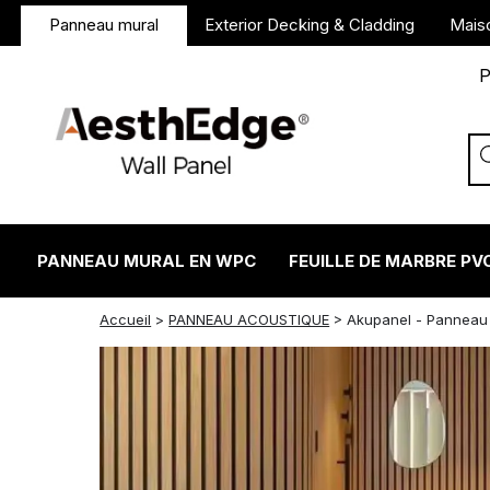
Panneau mural
Exterior Decking & Cladding
Mais
P
PANNEAU MURAL EN WPC
FEUILLE DE MARBRE PV
twitter
facebook
linkedin
reddit
instagram
Accueil
>
PANNEAU ACOUSTIQUE
>
Akupanel - Panneau 