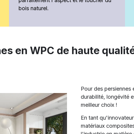
parfaitement l'aspect et le toucher du
bois naturel.
es en WPC de haute qualit
Pour des persiennes e
durabilité, longévité 
meilleur choix !
En tant qu'innovateu
matériaux composites
l'industrie en matière 