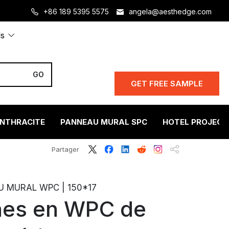
+86 189 5395 5575
angela@aesthedge.com
ls
GET FREE SAMPLE
ANTHRACITE
PANNEAU MURAL SPC
HOTEL PROJECT
Partager
 MURAL WPC | 150*17
nes en WPC de