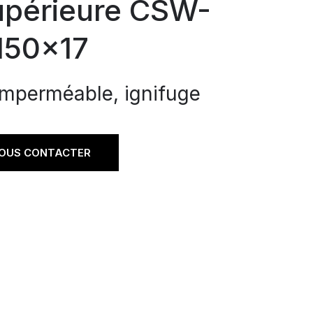
supérieure CSW-
150×17
imperméable, ignifuge
OUS CONTACTER