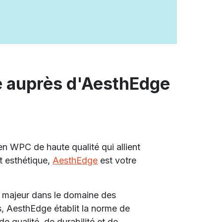
é auprès d'AesthEdge
n WPC de haute qualité qui allient
et esthétique,
AesthEdge
est votre
r majeur dans le domaine des
, AesthEdge établit la norme de
de qualité, de durabilité et de