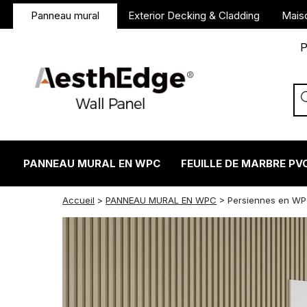
Panneau mural
Exterior Decking & Cladding
Mais
P
PANNEAU MURAL EN WPC
FEUILLE DE MARBRE PV
twitter
facebook
linkedin
reddit
instagram
Accueil
>
PANNEAU MURAL EN WPC
>
Persiennes en WP