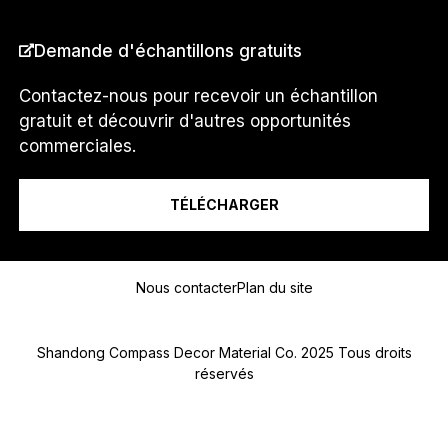
É
P
PAYS
*
Demande d'échantillons gratuits
H
O
N
Contactez-nous pour recevoir un échantillon
E
gratuit et découvrir d'autres opportunités
Je suis un...
commerciales.
TÉLÉCHARGER
Message
Nous contacter
Plan du site
Shandong Compass Decor Material Co. 2025 Tous droits
réservés
Submit