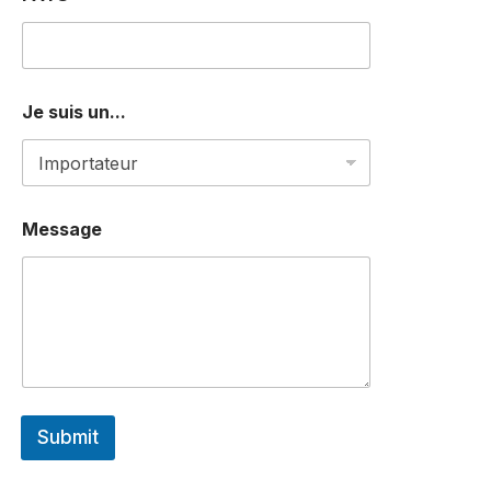
A
T
S
A
P
Je suis un...
P
J
e
*
Message
Submit