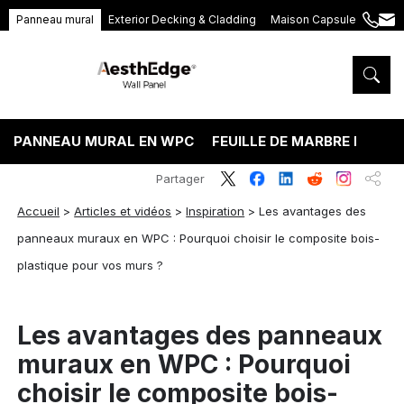
Panneau mural
Exterior Decking & Cladding
Maison Capsule
+86
ang
189
5395
5575
PANNEAU MURAL EN WPC
FEUILLE DE MARBRE PVC
Partager
Accueil
>
Articles et vidéos
>
Inspiration
>
Les avantages des
panneaux muraux en WPC : Pourquoi choisir le composite bois-
plastique pour vos murs ?
Les avantages des panneaux
muraux en WPC : Pourquoi
choisir le composite bois-