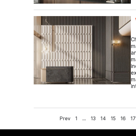
Ch
m
an
ma
in
ex
ma
in
投
Prev
1
...
13
14
15
16
17
稿