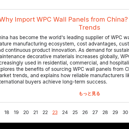
Why Import WPC Wall Panels from China?
Trends
ina has become the world's leading supplier of WPC wal
ature manufacturing ecosystem, cost advantages, custo
d continuous product innovation. As demand for sustai
intenance decorative materials increases globally, WP
creasingly used in residential, commercial, and hospitali
plores the benefits of sourcing WPC wall panels from C
rket trends, and explains how reliable manufacturers l
ternational buyers achieve long-term success.
もっと見る
18
19
20
21
22
23
24
25
26
27
28
29
30