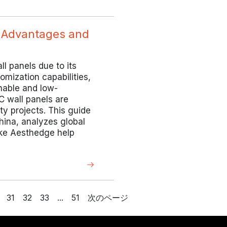
 Advantages and
l panels due to its
mization capabilities,
nable and low-
C wall panels are
ty projects. This guide
hina, analyzes global
ike Aesthedge help
31
32
33
...
51
次のページ