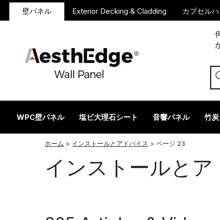
壁パネル
Exterior Decking & Cladding
カプセルハ
WPC壁パネル
塩ビ大理石シート
音響パネル
竹炭
ツイッター
フェイスブック
リンクトイン
レッドディット
インスタグラム
ホーム
>
インストールとアドバイス
>
ページ 23
インストールとア