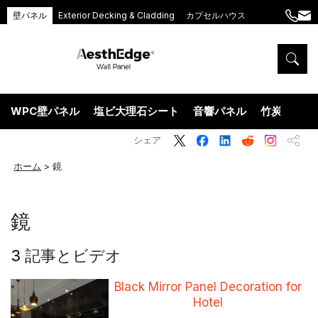
壁パネル
Exterior Decking & Cladding
カプセルハウス
+86
ang
189
5395
5575
WPC壁パネル
塩ビ大理石シート
音響パネル
竹炭ウッド
シェア
ホーム
>
鏡
鏡
3 記事とビデオ
Black Mirror Panel Decoration for
Hotel