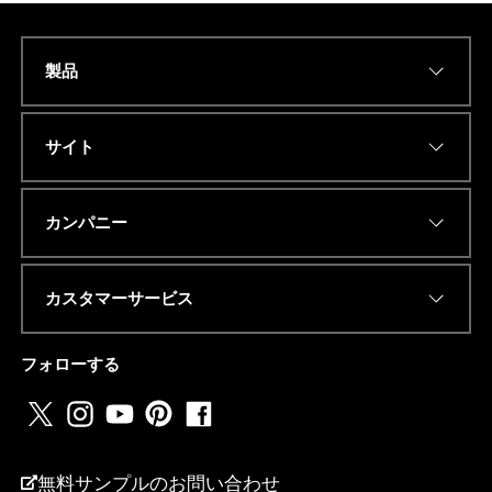
製品
Name
*
サイト
Eメールアドレス
*
カンパニー
カスタマーサービス
電話番号またはwhatsapp
*
フォローする
A
国名
*
D
D
無料サンプルのお問い合わせ
R