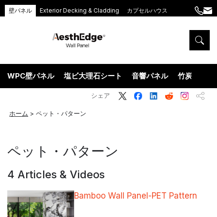
壁パネル
Exterior Decking & Cladding
カプセルハウス
+86
ang
189
5395
5575
WPC壁パネル
塩ビ大理石シート
音響パネル
竹炭ウッド
シェア
ホーム
>
ペット・パターン
ペット・パターン
4 Articles & Videos
Bamboo Wall Panel-PET Pattern