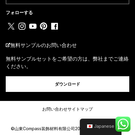
電話番号またはwhatsapp
*
フォローする
国名
*
無料サンプルのお問い合わせ
無料サンプルセットをご希望の方は、弊社までご連絡
N
ください。
私は...
a
m
e
ダウンロード
N
a
m
メッセージ
e
国
お問い合わせ
サイトマップ
名
Japanese
©山東Compass装飾材料有限公司2025.All Rights Reserved