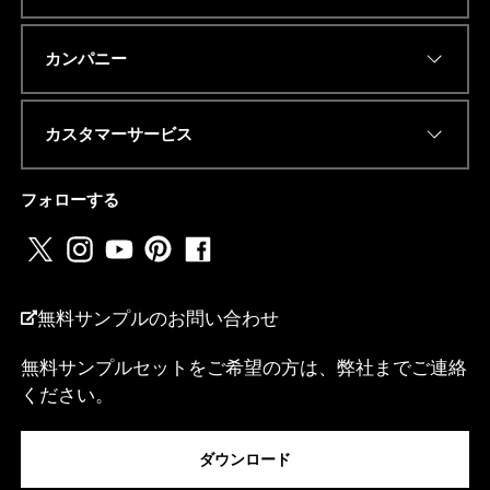
Eメールアドレス
*
カンパニー
カスタマーサービス
国
電話番号またはwhatsapp
*
名
*
フォローする
a
.
.
.
国名
*
無料サンプルのお問い合わせ
無料サンプルセットをご希望の方は、弊社までご連絡
ください。
私は...
ダウンロード