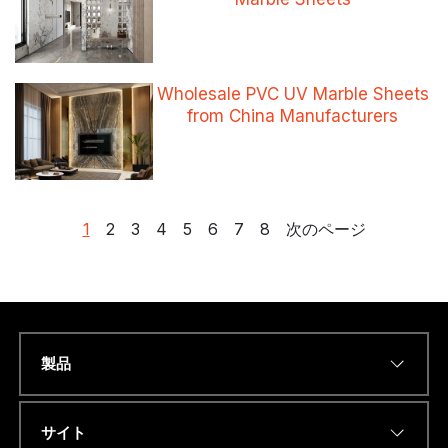
Wholesale PVC UV Marble Sheets
from China Manufacturers
投
1
2
3
4
5
6
7
8
次のページ
稿
の
ペ
ー
ジ
製品
送
Name
*
り
サイト