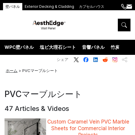
壁パネル
Exterior Decking & Cladding
カプセルハウス
+86
ang
189
5395
5575
WPC壁パネル
塩ビ大理石シート
音響パネル
竹炭ウッド
シェア
ホーム
>
PVCマーブルシート
PVCマーブルシート
47 Articles & Videos
Custom Caramel Vein PVC Marble
Sheets for Commercial Interior