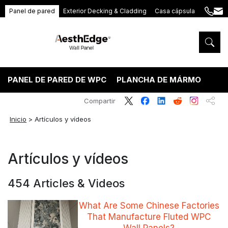
Panel de pared
Exterior Decking & Cladding
Casa cápsula
+86
ang
189
5395
5575
PANEL DE PARED DE WPC
PLANCHA DE MÁRMOL PVC
Compartir
Inicio
>
Artículos y vídeos
Artículos y vídeos
454 Articles & Videos
What Are Some Chinese Factories
That Manufacture Fluted WPC