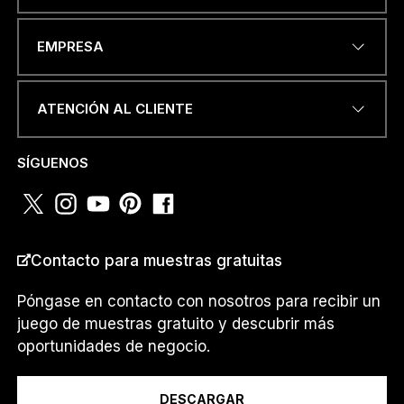
C
I
DIRECCIÓN DE CORREO
Ó
EMPRESA
ELECTRÓNICO
*
N
W
H
ATENCIÓN AL CLIENTE
A
T
S
NÚMERO DE TELÉFONO O
SÍGUENOS
A
WHATSAPP
*
P
P
*
Contacto para muestras gratuitas
PAÍS
*
Póngase en contacto con nosotros para recibir un
juego de muestras gratuito y descubrir más
oportunidades de negocio.
Soy un...
DESCARGAR