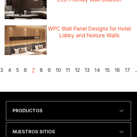
WPC Wall Panel Designs for Hotel
Lobby and Feature Walls
Paginación
3
4
5
6
7
8
9
10
11
12
13
14
15
16
17
.
de
entradas
PRODUCTOS
D
Name
*
I
R
E
NUESTROS SITIOS
C