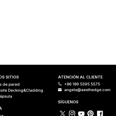
S SITIOS
ATENCIÓN AL CLIENTE
+86 189 5395 5575
s de pared
angela@aesthedge.com
ite Decking&Cladding
ápsula
SÍGUENOS
A
sa