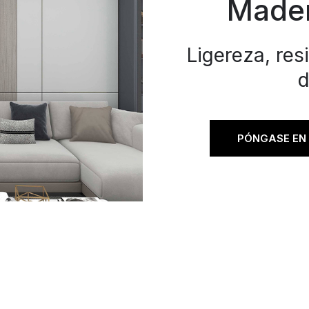
Mader
Ligereza, res
d
PÓNGASE EN