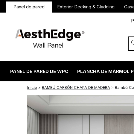
Panel de pared
Exterior Decking & Cladding
Casa
P
PANEL DE PARED DE WPC
PLANCHA DE MÁRMOL 
twitter
facebook
linkedin
reddit
instagram
Inicio
>
BAMBÚ CARBÓN CHAPA DE MADERA
>
Bambú Ca