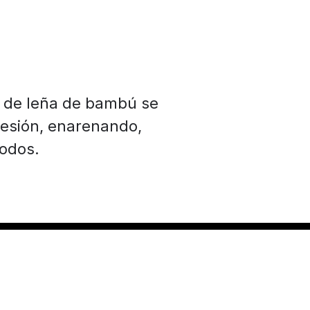
n de leña de bambú se
resión, enarenando,
odos.