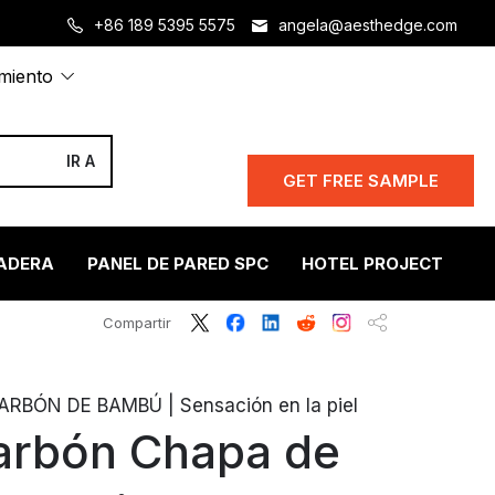
+86 189 5395 5575
angela@aesthedge.com
amiento
GET FREE SAMPLE
ADERA
PANEL DE PARED SPC
HOTEL PROJECT
S
Compartir
BÓN DE BAMBÚ | Sensación en la piel
rbón Chapa de