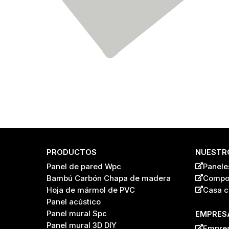
PRODUCTOS
NUESTRO
Panel de pared Wpc
Panele
P
Bambú Carbón Chapa de madera
Compos
Name
*
A
Hoja de mármol de PVC
Casa c
Í
S
Panel acústico
N
Panel mural Spc
EMPRES
a
Panel mural 3D DIY
Empre
m