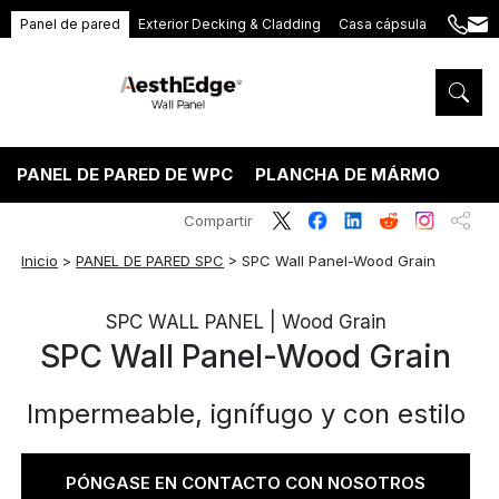
Panel de pared
Exterior Decking & Cladding
Casa cápsula
+86
ang
189
5395
5575
PANEL DE PARED DE WPC
PLANCHA DE MÁRMOL PVC
Compartir
Inicio
>
PANEL DE PARED SPC
>
SPC Wall Panel-Wood Grain
SPC WALL PANEL | Wood Grain
SPC Wall Panel-Wood Grain
Impermeable, ignífugo y con estilo
PÓNGASE EN CONTACTO CON NOSOTROS