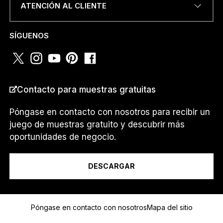
ATENCIÓN AL CLIENTE
*
NÚMERO DE TELÉFONO O
*
SÍGUENOS
WHATSAPP
*
C
O
U
N
T
R
Contacto para muestras gratuitas
PAÍS
*
Y
Póngase en contacto con nosotros para recibir un
juego de muestras gratuito y descubrir más
oportunidades de negocio.
Soy un...
DESCARGAR
Mensaje
Póngase en contacto con nosotros
Mapa del sitio