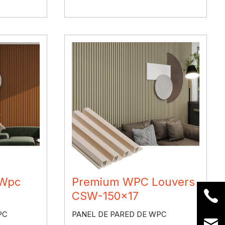
 Wpc
Premium WPC Louvers
CSW-150×17
PC
PANEL DE PARED DE WPC