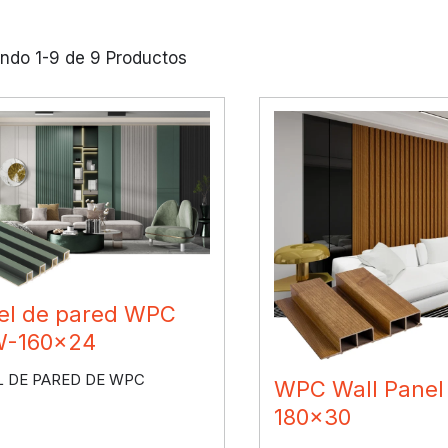
ndo 1-9 de 9 Productos
el de pared WPC
-160×24
L DE PARED DE WPC
WPC Wall Pane
180×30