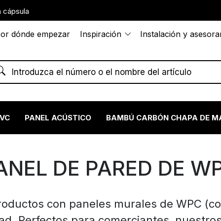
 cápsula
or dónde empezar
Inspiración
Instalación y asesor
PVC
PANEL ACÚSTICO
BAMBÚ CARBÓN CHAPA DE M
ANEL DE PARED DE W
productos con paneles murales de WPC (
idad. Perfectos para comerciantes, nuestro