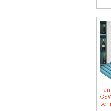
Pan
CSW
sem