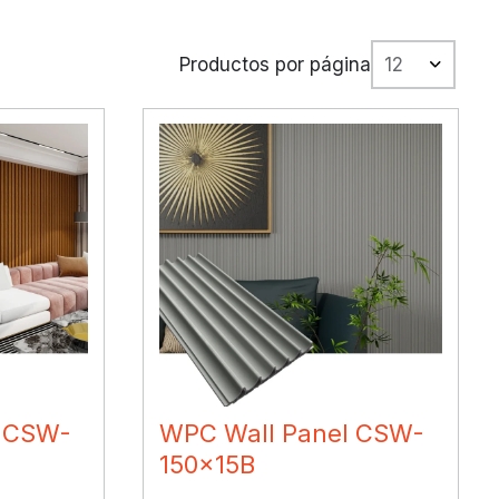
Productos por página
l CSW-
WPC Wall Panel CSW-
150x15B