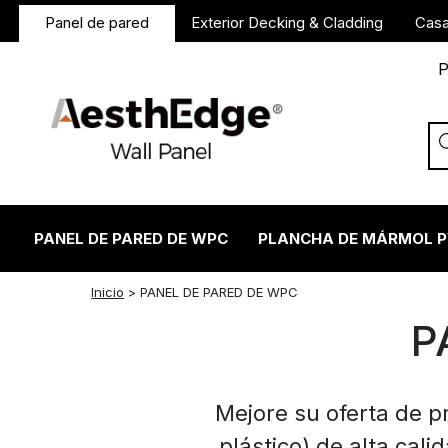
Panel de pared
Exterior Decking & Cladding
Casa
P
PANEL DE PARED DE WPC
PLANCHA DE MÁRMOL 
twitter
facebook
linkedin
reddit
instagram
Inicio
>
PANEL DE PARED DE WPC
P
Mejore su oferta de 
plástico) de alta cal