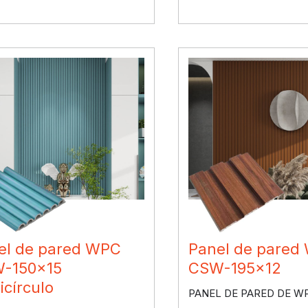
el de pared WPC
Panel de pared
-150×15
CSW-195×12
icírculo
PANEL DE PARED DE W