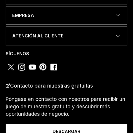
DIRECCIÓN DE CORREO
EMPRESA
ELECTRÓNICO
*
ATENCIÓN AL CLIENTE
*
NÚMERO DE TELÉFONO O
D
SÍGUENOS
WHATSAPP
*
E
D
E
Contacto para muestras gratuitas
PAÍS
*
Póngase en contacto con nosotros para recibir un
juego de muestras gratuito y descubrir más
oportunidades de negocio.
Soy un...
DESCARGAR