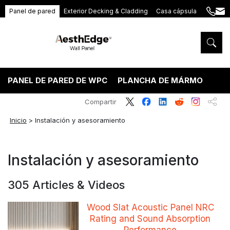
Panel de pared
Exterior Decking & Cladding
Casa cápsula
+86
ang
189
5395
5575
PANEL DE PARED DE WPC
PLANCHA DE MÁRMOL PVC
Compartir
Inicio
>
Instalación y asesoramiento
Instalación y asesoramiento
305 Articles & Videos
Wood Slat Acoustic Panel NRC
Rating and Sound Absorption