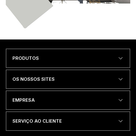
PRODUTOS
Name
*
OS NOSSOS SITES
M
ENDEREÇO DE EMAIL
*
e
EMPRESA
n
s
a
g
SERVIÇO AO CLIENTE
e
NÚMERO DE TELEFONE OU
m
WHATSAPP
*