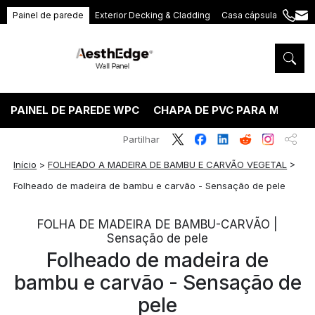
Painel de parede
Exterior Decking & Cladding
Casa cápsula
+86
ang
189
5395
5575
PAINEL DE PAREDE WPC
CHAPA DE PVC PARA MÁRMO
Partilhar
Início
>
FOLHEADO A MADEIRA DE BAMBU E CARVÃO VEGETAL
>
Folheado de madeira de bambu e carvão - Sensação de pele
FOLHA DE MADEIRA DE BAMBU-CARVÃO |
Sensação de pele
Folheado de madeira de
bambu e carvão - Sensação de
pele