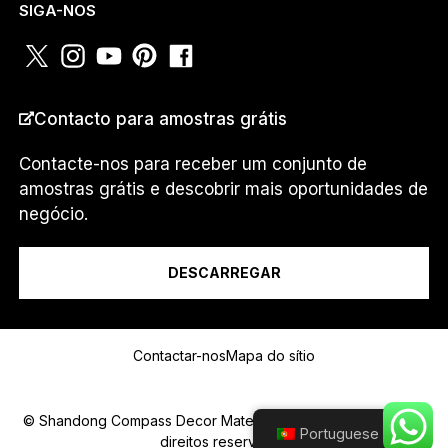
E
SIGA-NOS
N
D
E
R
E
PAÍS
*
Contacto para amostras grátis
Ç
O
W
Contacte-nos para receber um conjunto de
H
amostras grátis e descobrir mais oportunidades de
A
Eu sou um...
negócio.
T
S
A
P
DESCARREGAR
P
Mensagem
Contactar-nos
Mapa do sítio
© Shandong Compass Decor Material Co.,Ltd 2025.Todos os
Portuguese
direitos reservados