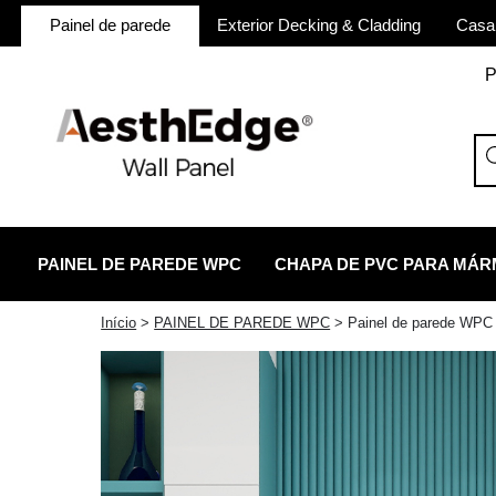
Painel de parede
Exterior Decking & Cladding
Casa
P
PAINEL DE PAREDE WPC
CHAPA DE PVC PARA MÁ
twitter
facebook
linkedin
reddit
instagram
Início
>
PAINEL DE PAREDE WPC
>
Painel de parede WPC