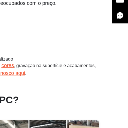
preocupados com o preço.
lizado
cores
,
, gravação na superfície e acabamentos,
onosco aqui
.
WPC?