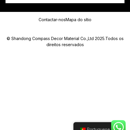
s
o
Mensagem
u
Contactar-nos
Mapa do sítio
© Shandong Compass Decor Material Co.,Ltd 2025.Todos os
direitos reservados
Submit
Portuguese