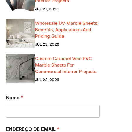
Interior Projects
JUL 27, 2026
Wholesale UV Marble Sheets:
Benefits, Applications And
Pricing Guide
JUL 23, 2026
Custom Caramel Vein PVC
Marble Sheets For
Commercial Interior Projects
JUL 22, 2026
E
Name
*
N
D
E
R
E
Ç
ENDEREÇO DE EMAIL
*