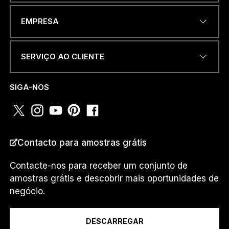
ENDEREÇO DE EMAIL
*
EMPRESA
SERVIÇO AO CLIENTE
NÚMERO DE TELEFONE OU
WHATSAPP
*
SIGA-NOS
PAÍS
*
Contacto para amostras grátis
Contacte-nos para receber um conjunto de
amostras grátis e descobrir mais oportunidades de
*
Eu sou um...
P
negócio.
A
Í
S
DESCARREGAR