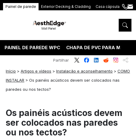
Painel de parede
Exterior Decking & Cladding
Casa cápsula
+86
ang
189
5395
5575
PAINEL DE PAREDE WPC
CHAPA DE PVC PARA MÁRMO
Partilhar
Início
>
Artigos e vídeos
>
Instalação e aconselhamento
>
COMO
INSTALAR
>
Os painéis acústicos devem ser colocados nas
paredes ou nos tectos?
Os painéis acústicos devem
ser colocados nas paredes
ou nos tectos?