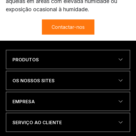
aquelas em áreas com elevada humidade ou
exposição ocasional à humidade.
Contactar-nos
PRODUTOS
Name
*
OS NOSSOS SITES
ENDEREÇO DE EMAIL
*
EMPRESA
SERVIÇO AO CLIENTE
NÚMERO DE TELEFONE OU
WHATSAPP
*