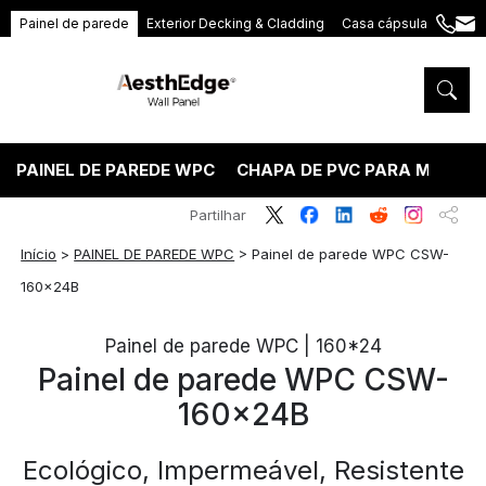
Painel de parede
Exterior Decking & Cladding
Casa cápsula
+86
ang
189
5395
5575
PAINEL DE PAREDE WPC
CHAPA DE PVC PARA MÁRMO
Partilhar
Início
>
PAINEL DE PAREDE WPC
>
Painel de parede WPC CSW-
160x24B
Painel de parede WPC | 160*24
Painel de parede WPC CSW-
160x24B
Ecológico, Impermeável, Resistente