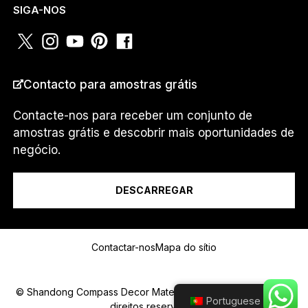
SIGA-NOS
PAÍS
*
Contacto para amostras grátis
Contacte-nos para receber um conjunto de
amostras grátis e descobrir mais oportunidades de
Eu sou um...
negócio.
DESCARREGAR
P
Mensagem
A
Í
Contactar-nos
Mapa do sítio
S
N
Ú
M
© Shandong Compass Decor Material Co.,Ltd 2025.Todos os
E
Portuguese
direitos reservados