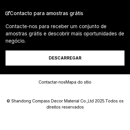
PAÍS
*
Contacto para amostras grátis
Contacte-nos para receber um conjunto de
amostras grátis e descobrir mais oportunidades de
E
Eu sou um...
M
negócio.
A
I
L
DESCARREGAR
P
A
Mensagem
Í
S
Contactar-nos
Mapa do sítio
D
E
© Shandong Compass Decor Material Co.,Ltd 2025.Todos os
direitos reservados
Submit