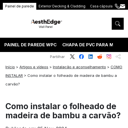
Painel de parede
Exterior Decking & Cladding
Casa cápsula
+86
ang
189
5395
5575
PAINEL DE PAREDE WPC
CHAPA DE PVC PARA MÁRMO
Partilhar
Início
>
Artigos e vídeos
>
Instalação e aconselhamento
>
COMO
INSTALAR
>
Como instalar o folheado de madeira de bambu a
carvão?
Como instalar o folheado de
madeira de bambu a carvão?