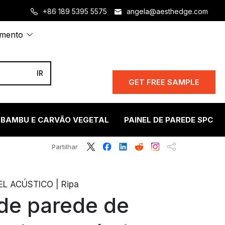
+86 189 5395 5575
angela@aesthedge.com
amento
GET FREE SAMPLE
 BAMBU E CARVÃO VEGETAL
PAINEL DE PAREDE SPC
Partilhar
EL ACÚSTICO | Ripa
 de parede de