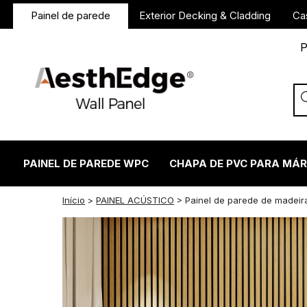
Painel de parede
Exterior Decking & Cladding
Ca
P
PAINEL DE PAREDE WPC
CHAPA DE PVC PARA MÁ
twitter
facebook
linkedin
reddit
instagram
Início
>
PAINEL ACÚSTICO
>
Painel de parede de madeira