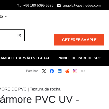
+86 189 5395 5575
angela@aesthedge.com
to
GET FREE SAMPLE
BAMBU E CARVÃO VEGETAL
PAINEL DE PAREDE SPC
Partilhar
RE DE PVC | Textura de rocha
mármore PVC UV -