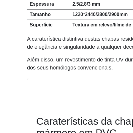
Espessura
2,5/2,8/3 mm
Tamanho
1220*2440/2800/2900mm
Superfície
Textura em relevo/filme d
A caraterística distintiva destas chapas res
de elegância e singularidade a qualquer deco
Além disso, um revestimento de tinta UV dur
dos seus homólogos convencionais.
Caraterísticas da ch
mármore em PVC