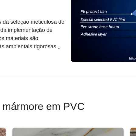
s da seleção meticulosa de
e da implementação de
os materiais são
as ambientais rigorosas.。
e mármore em PVC