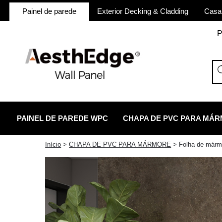
Painel de parede
Exterior Decking & Cladding
Casa
P
PAINEL DE PAREDE WPC
CHAPA DE PVC PARA MÁ
twitter
facebook
linkedin
reddit
instagram
Início
>
CHAPA DE PVC PARA MÁRMORE
>
Folha de márm