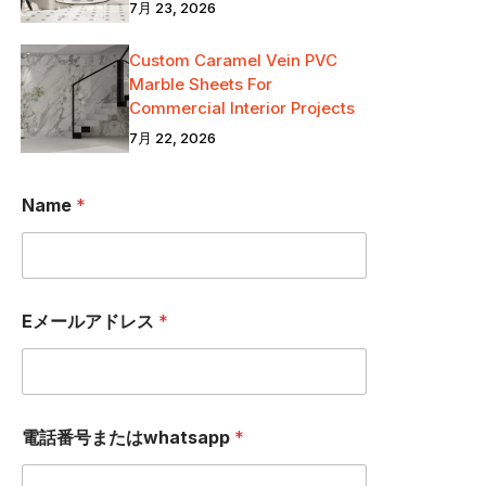
7月 23, 2026
Custom Caramel Vein PVC
Marble Sheets For
Commercial Interior Projects
7月 22, 2026
Name
*
I
Eメールアドレス
*
C
O
U
N
T
R
電話番号またはwhatsapp
*
Y
*