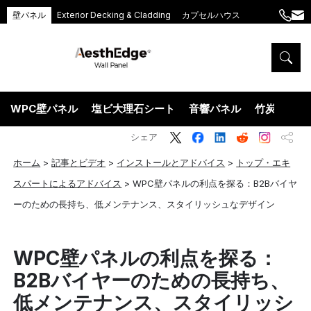
壁パネル
Exterior Decking & Cladding
カプセルハウス
+86
ang
189
5395
5575
WPC壁パネル
塩ビ大理石シート
音響パネル
竹炭ウッド
シェア
ホーム
>
記事とビデオ
>
インストールとアドバイス
>
トップ・エキ
スパートによるアドバイス
>
WPC壁パネルの利点を探る：B2Bバイヤ
ーのための長持ち、低メンテナンス、スタイリッシュなデザイン
WPC壁パネルの利点を探る：
B2Bバイヤーのための長持ち、
低メンテナンス、スタイリッシ