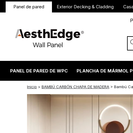
Panel de pared
Exterior Decking & Cladding
Casa
P
PANEL DE PARED DE WPC
PLANCHA DE MÁRMOL 
twitter
facebook
linkedin
reddit
instagram
Inicio
>
BAMBÚ CARBÓN CHAPA DE MADERA
>
Bambú Ca