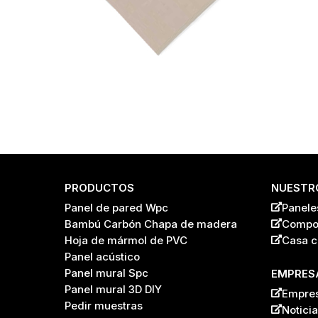
PRODUCTOS
NUESTRO
Panel de pared Wpc
Panele
Bambú Carbón Chapa de madera
Compos
Name
*
Hoja de mármol de PVC
Casa c
Panel acústico
Panel mural Spc
EMPRES
Panel mural 3D DIY
Empre
DIRECCIÓN DE CORREO
Pedir muestras
Notici
ELECTRÓNICO
*