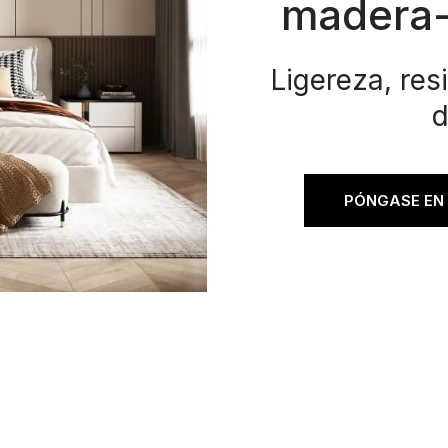
madera-
Ligereza, res
d
PÓNGASE EN