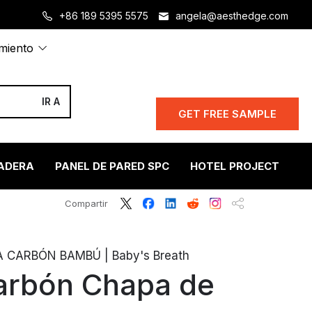
+86 189 5395 5575
angela@aesthedge.com
amiento
GET FREE SAMPLE
ADERA
PANEL DE PARED SPC
HOTEL PROJECT
S
Compartir
CARBÓN BAMBÚ | Baby's Breath
rbón Chapa de