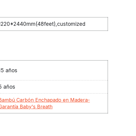
1220*2440mm(48feet),customized
15 años
5 años
Bambú Carbón Enchapado en Madera-
Garantía Baby's Breath