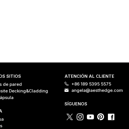
S SITIOS
ATENCIÓN AL CLIENTE
+86 189 5395 5575
s de pared
angela@aesthedge.com
ite Decking&Cladding
ápsula
SÍGUENOS
A
sa
as