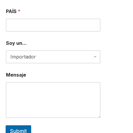
C
I
PAÍS
*
Ó
N
P
A
Í
Soy un...
S
Mensaje
Submit