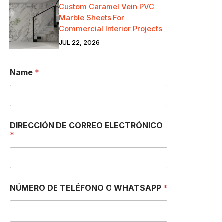
Custom Caramel Vein PVC
Marble Sheets For
Commercial Interior Projects
JUL 22, 2026
Name
*
M
DIRECCIÓN DE CORREO ELECTRÓNICO
e
*
n
s
a
j
e
D
NÚMERO DE TELÉFONO O WHATSAPP
*
I
R
E
C