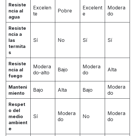
Resiste
Excelen
Excelent
Modera
Pobre
ncia al
te
e
do
agua
Resiste
ncia a
Sí
No
Sí
Sí
las
termita
s
Resiste
Modera
Modera
Bajo
Alta
ncia al
do-alto
do
fuego
Modera
Manteni
Bajo
Alta
Bajo
do
miento
Respet
o del
Modera
Modera
Sí
No
medio
do
do
ambient
e