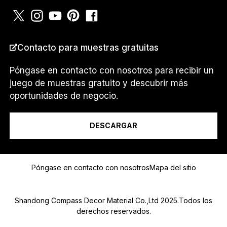
Contacto para muestras gratuitas
PAÍS
*
Póngase en contacto con nosotros para recibir un
juego de muestras gratuito y descubrir más
oportunidades de negocio.
Soy un...
DESCARGAR
Mensaje
Póngase en contacto con nosotros
Mapa del sitio
Shandong Compass Decor Material Co.,Ltd 2025.Todos los
derechos reservados.