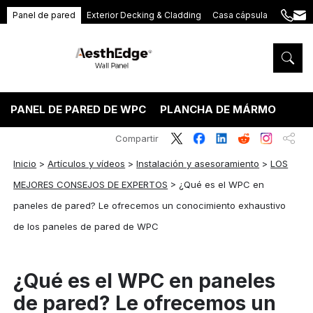
Panel de pared
Exterior Decking & Cladding
Casa cápsula
+86
ang
189
5395
5575
PANEL DE PARED DE WPC
PLANCHA DE MÁRMOL PVC
Compartir
Inicio
>
Artículos y vídeos
>
Instalación y asesoramiento
>
LOS
MEJORES CONSEJOS DE EXPERTOS
>
¿Qué es el WPC en
paneles de pared? Le ofrecemos un conocimiento exhaustivo
de los paneles de pared de WPC
¿Qué es el WPC en paneles
de pared? Le ofrecemos un