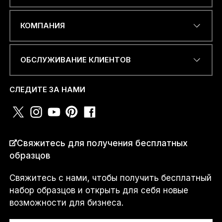
W
ЭЛЕКТРОННЫЙ АДРЕС
*
H
КОМПАНИЯ
A
T
S
A
ОБСЛУЖИВАНИЕ КЛИЕНТОВ
P
НОМЕР ТЕЛЕФОНА ИЛИ
P
WHATSAPP
*
*
СЛЕДИТЕ ЗА НАМИ
a
m
СТРАНА
*
Свяжитесь для получения бесплатных
образцов
Свяжитесь с нами, чтобы получить бесплатный
Я...
набор образцов и открыть для себя новые
возможности для бизнеса.