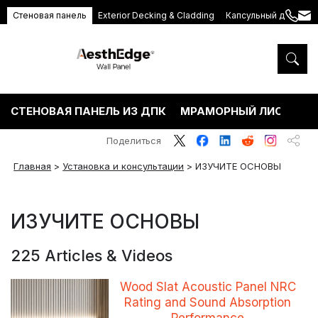
Стеновая панель
Exterior Decking & Cladding
Капсульный дом
+86
ang
189
5395
5575
СТЕНОВАЯ ПАНЕЛЬ ИЗ ДПК
МРАМОРНЫЙ ЛИСТ ПВХ
Поделиться
Главная
>
Установка и консультации
>
ИЗУЧИТЕ ОСНОВЫ
ИЗУЧИТЕ ОСНОВЫ
225 Articles & Videos
Wood Slat Acoustic Panel NRC
Rating and Sound Absorption