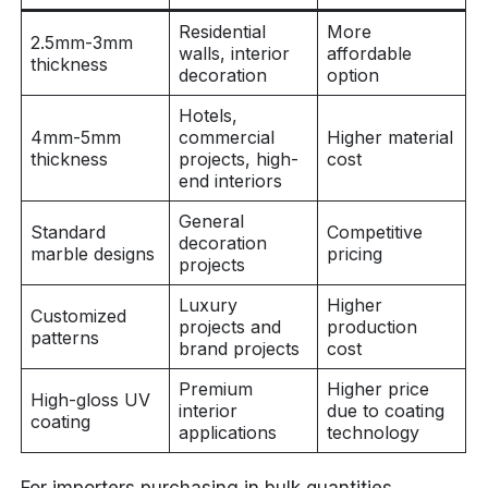
Residential
More
2.5mm-3mm
walls, interior
affordable
thickness
decoration
option
Hotels,
4mm-5mm
commercial
Higher material
thickness
projects, high-
cost
end interiors
General
Standard
Competitive
decoration
marble designs
pricing
projects
Luxury
Higher
Customized
projects and
production
patterns
brand projects
cost
Premium
Higher price
High-gloss UV
interior
due to coating
coating
applications
technology
For importers purchasing in bulk quantities,