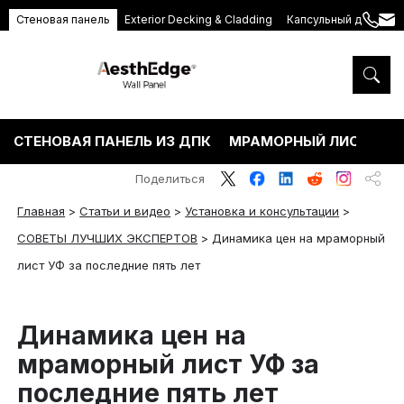
Стеновая панель
Exterior Decking & Cladding
Капсульный дом
+86
ang
189
5395
5575
СТЕНОВАЯ ПАНЕЛЬ ИЗ ДПК
МРАМОРНЫЙ ЛИСТ ПВХ
Поделиться
Главная
>
Статьи и видео
>
Установка и консультации
>
СОВЕТЫ ЛУЧШИХ ЭКСПЕРТОВ
>
Динамика цен на мраморный
лист УФ за последние пять лет
Динамика цен на
мраморный лист УФ за
последние пять лет