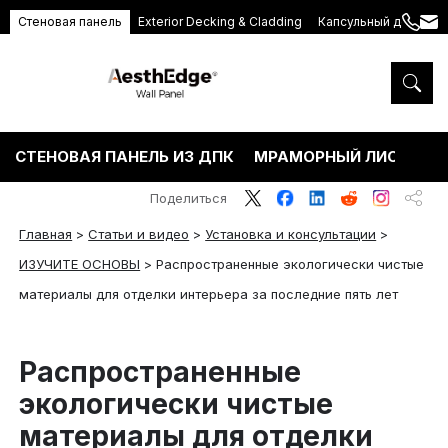
Стеновая панель
Exterior Decking & Cladding
Капсульный дом
+86
ang
189
5395
5575
СТЕНОВАЯ ПАНЕЛЬ ИЗ ДПК
МРАМОРНЫЙ ЛИСТ ПВХ
Поделиться
Главная
>
Статьи и видео
>
Установка и консультации
>
ИЗУЧИТЕ ОСНОВЫ
>
Распространенные экологически чистые
материалы для отделки интерьера за последние пять лет
Распространенные
экологически чистые
материалы для отделки