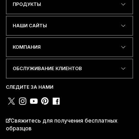
ПРОДУКТЫ
Name
*
НАШИ САЙТЫ
С
ЭЛЕКТРОННЫЙ АДРЕС
*
о
КОМПАНИЯ
о
б
щ
е
ОБСЛУЖИВАНИЕ КЛИЕНТОВ
н
НОМЕР ТЕЛЕФОНА ИЛИ
и
WHATSAPP
*
е
СЛЕДИТЕ ЗА НАМИ
Н
О
М
Е
Р
СТРАНА
*
Свяжитесь для получения бесплатных
*
образцов