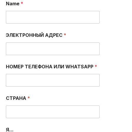
Name
*
Н
О
М
Е
Р
*
ЭЛЕКТРОННЫЙ АДРЕС
*
НОМЕР ТЕЛЕФОНА ИЛИ WHATSAPP
*
СТРАНА
*
Я...