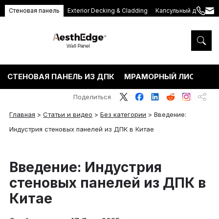
Стеновая панель
Exterior Decking & Cladding
Капсульный дом
+86
ang
189
5395
5575
СТЕНОВАЯ ПАНЕЛЬ ИЗ ДПК
МРАМОРНЫЙ ЛИСТ ПВХ
Поделиться
Главная
>
Статьи и видео
>
Без категории
>
Введение:
Индустрия стеновых панелей из ДПК в Китае
Введение: Индустрия
стеновых панелей из ДПК в
Китае