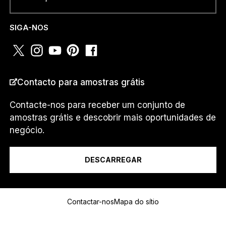
P
NÚMERO DE TELEFONE OU
P
WHATSAPP
*
u
SIGA-NOS
m
.
.
.
*
PAÍS
*
Contacto para amostras grátis
Contacte-nos para receber um conjunto de
amostras grátis e descobrir mais oportunidades de
Eu sou um...
negócio.
DESCARREGAR
Mensagem
Contactar-nos
Mapa do sítio