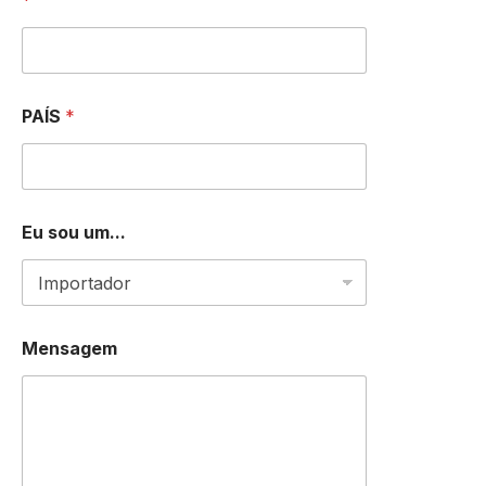
*
PAÍS
*
Eu sou um...
T
Mensagem
E
L
E
F
O
N
E