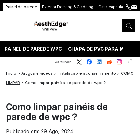
Painel de parede
Exterior Decking & Cladding
Casa cápsula
+86
ang
189
5395
5575
PAINEL DE PAREDE WPC
CHAPA DE PVC PARA MÁRMO
Partilhar
Início
>
Artigos e vídeos
>
Instalação e aconselhamento
>
COMO
LIMPAR
>
Como limpar painéis de parede de wpc？
Como limpar painéis de
parede de wpc？
Publicado em: 29 Ago, 2024