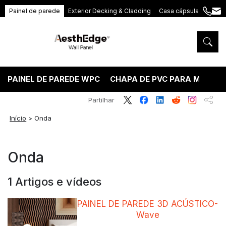
Painel de parede
Exterior Decking & Cladding
Casa cápsula
+86
ang
189
5395
5575
PAINEL DE PAREDE WPC
CHAPA DE PVC PARA MÁRMO
Partilhar
Início
>
Onda
Onda
1 Artigos e vídeos
PAINEL DE PAREDE 3D ACÚSTICO-
Wave