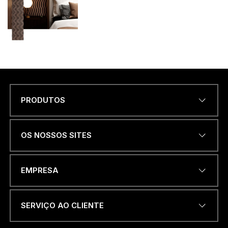
PRODUTOS
Name
*
OS NOSSOS SITES
*
ENDEREÇO DE EMAIL
*
E
EMPRESA
u
N
a
m
SERVIÇO AO CLIENTE
e
NÚMERO DE TELEFONE OU
WHATSAPP
*