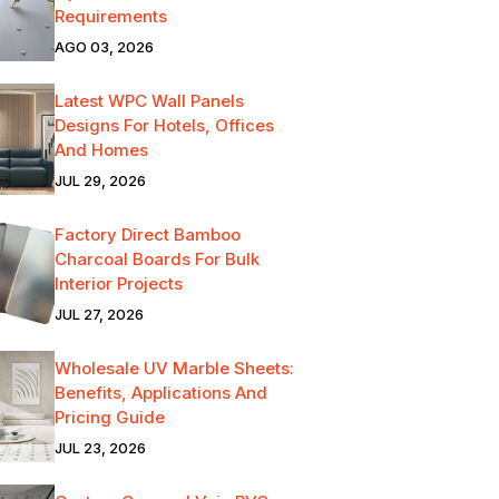
Requirements
AGO 03, 2026
Latest WPC Wall Panels
Designs For Hotels, Offices
And Homes
JUL 29, 2026
Factory Direct Bamboo
Charcoal Boards For Bulk
Interior Projects
JUL 27, 2026
Wholesale UV Marble Sheets:
Benefits, Applications And
Pricing Guide
JUL 23, 2026