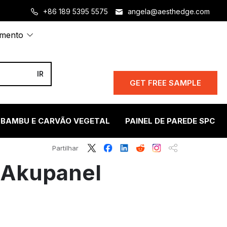
+86 189 5395 5575
angela@aesthedge.com
amento
GET FREE SAMPLE
 BAMBU E CARVÃO VEGETAL
PAINEL DE PAREDE SPC
Partilhar
 Akupanel