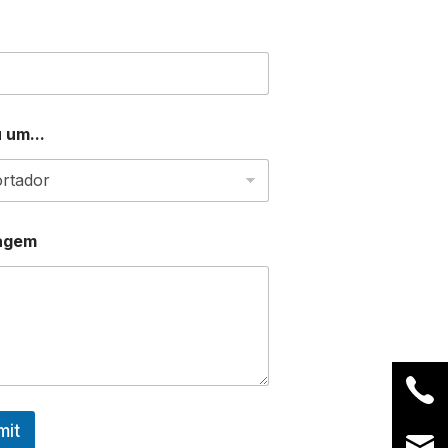
 um...
agem
mit