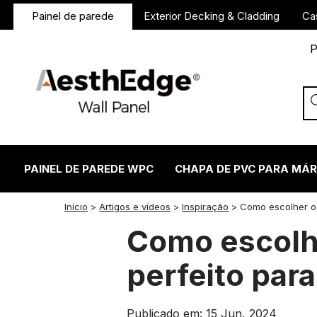
Painel de parede
Exterior Decking & Cladding
Ca
P
PAINEL DE PAREDE WPC
CHAPA DE PVC PARA MÁ
twitter
facebook
linkedin
reddit
instagram
Início
>
Artigos e vídeos
>
Inspiração
>
Como escolher o 
Como escolhe
perfeito par
Publicado em: 15 Jun, 2024